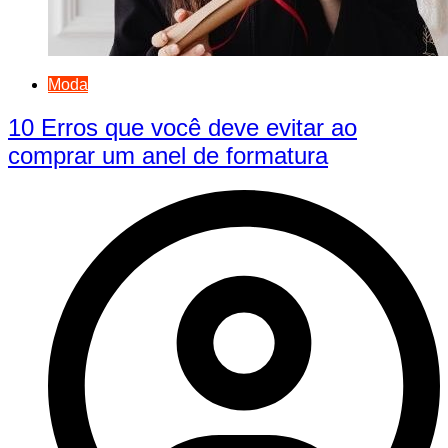
Moda
10 Erros que você deve evitar ao
comprar um anel de formatura