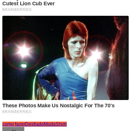
como fazer
Desfiado
Moda
Short