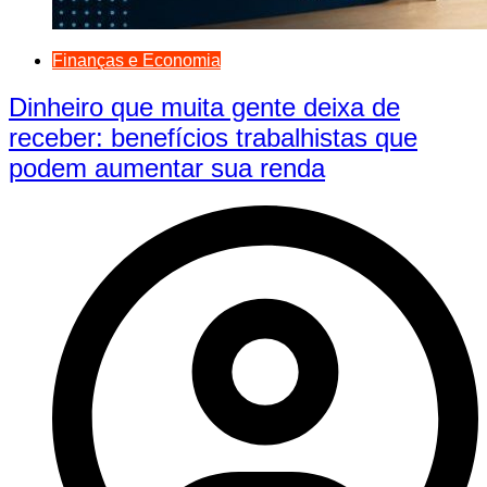
Finanças e Economia
Dinheiro que muita gente deixa de
receber: benefícios trabalhistas que
podem aumentar sua renda