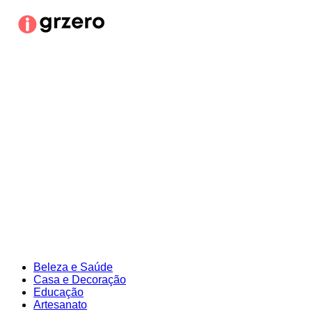
Ir
para
o
conteúdo
Beleza e Saúde
Casa e Decoração
Educação
Artesanato