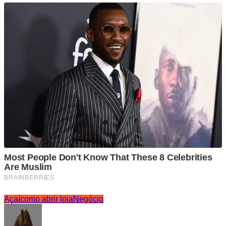
Açaí
como abrir loja
Negócio