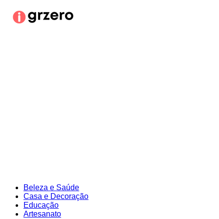
Ir
para
o
conteúdo
Beleza e Saúde
Casa e Decoração
Educação
Artesanato