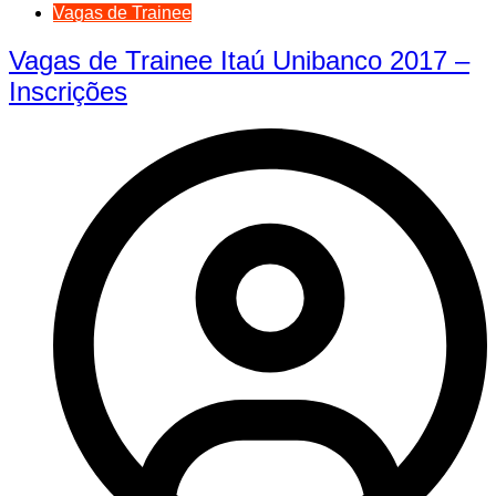
Vagas de Trainee
Vagas de Trainee Itaú Unibanco 2017 –
Inscrições