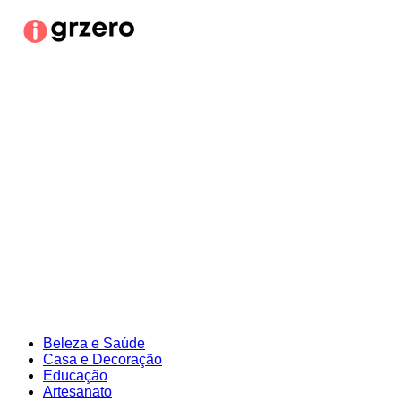
Ir
para
o
conteúdo
Beleza e Saúde
Casa e Decoração
Educação
Artesanato