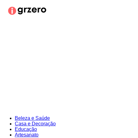
Ir
para
o
conteúdo
Beleza e Saúde
Casa e Decoração
Educação
Artesanato