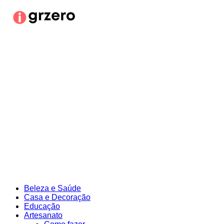
Ir
para
o
conteúdo
Beleza e Saúde
Casa e Decoração
Educação
Artesanato