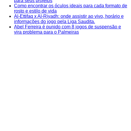
para seus projetos
Como encontrar os óculos ideais para cada formato de
rosto e estilo de vida
Al-Ettifaq x Al-Riyadh: onde assistir ao vivo, horário e
informações do jogo pela Liga Saudita.
Abel Ferreira é punido com 8 jogos de suspensão e
vira problema para o Palmeiras