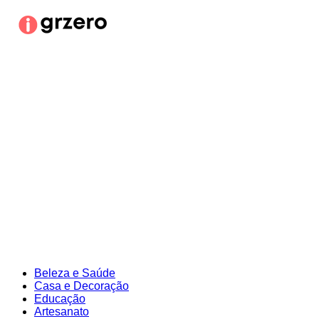
Ir
para
o
conteúdo
Beleza e Saúde
Casa e Decoração
Educação
Artesanato