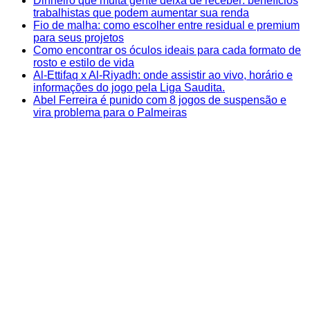
Dinheiro que muita gente deixa de receber: benefícios
trabalhistas que podem aumentar sua renda
Fio de malha: como escolher entre residual e premium
para seus projetos
Como encontrar os óculos ideais para cada formato de
rosto e estilo de vida
Al-Ettifaq x Al-Riyadh: onde assistir ao vivo, horário e
informações do jogo pela Liga Saudita.
Abel Ferreira é punido com 8 jogos de suspensão e
vira problema para o Palmeiras