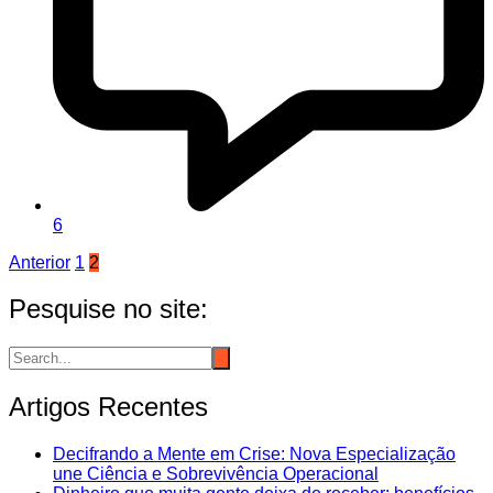
6
Paginação
Anterior
1
2
de
Pesquise no site:
posts
Artigos Recentes
Decifrando a Mente em Crise: Nova Especialização
une Ciência e Sobrevivência Operacional