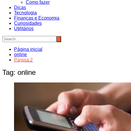
Como fazer
Dicas
Tecnologia
Finanças e Economia
Curiosidades
Utilitários
Página inicial
online
Página 2
Tag:
online