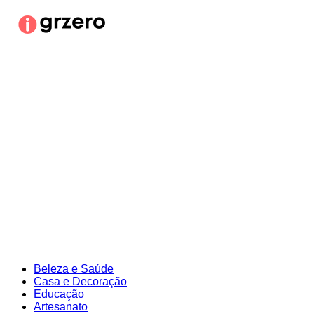
Ir
para
o
conteúdo
Beleza e Saúde
Casa e Decoração
Educação
Artesanato