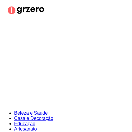
Ir
para
o
conteúdo
Beleza e Saúde
Casa e Decoração
Educação
Artesanato