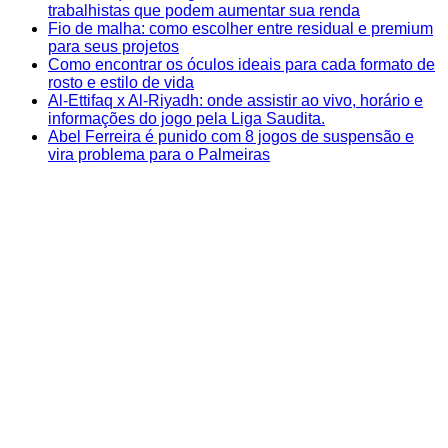
trabalhistas que podem aumentar sua renda
Fio de malha: como escolher entre residual e premium
para seus projetos
Como encontrar os óculos ideais para cada formato de
rosto e estilo de vida
Al-Ettifaq x Al-Riyadh: onde assistir ao vivo, horário e
informações do jogo pela Liga Saudita.
Abel Ferreira é punido com 8 jogos de suspensão e
vira problema para o Palmeiras