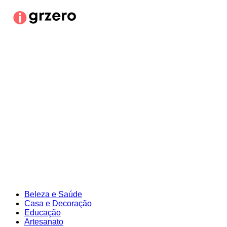
Ir
para
o
conteúdo
Beleza e Saúde
Casa e Decoração
Educação
Artesanato