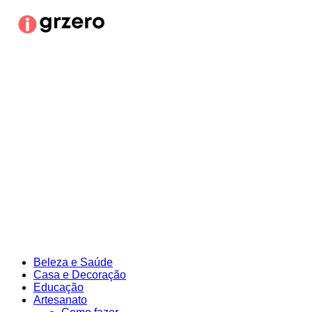
Ir
para
o
conteúdo
Beleza e Saúde
Casa e Decoração
Educação
Artesanato