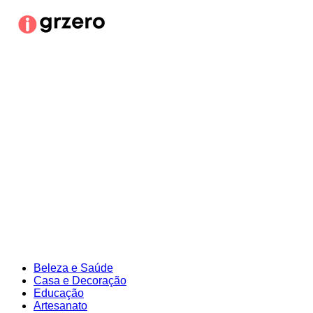
Ir
para
o
conteúdo
Beleza e Saúde
Casa e Decoração
Educação
Artesanato