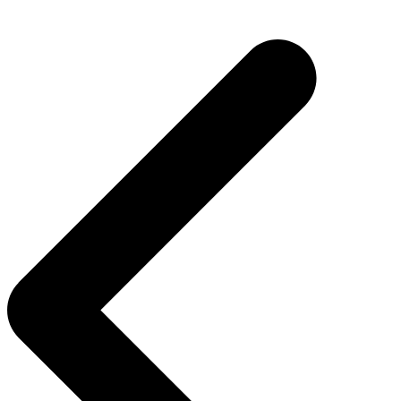
Navegação
de
Post