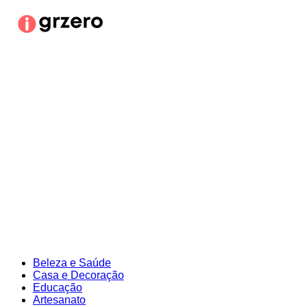
Ir
para
o
conteúdo
Beleza e Saúde
Casa e Decoração
Educação
Artesanato