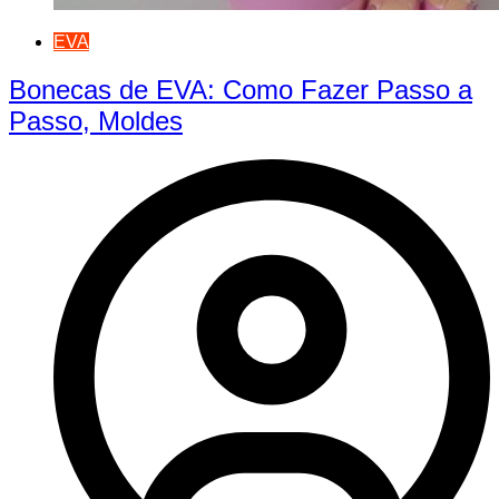
EVA
Bonecas de EVA: Como Fazer Passo a
Passo, Moldes