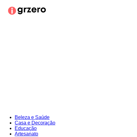
Ir
para
o
conteúdo
Beleza e Saúde
Casa e Decoração
Educação
Artesanato