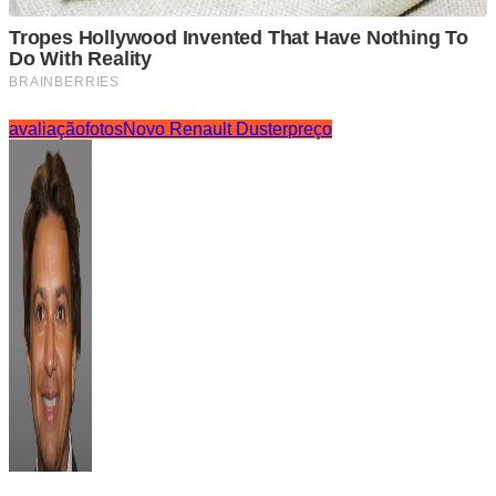
avaliação
fotos
Novo Renault Duster
preço