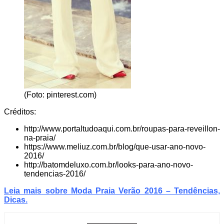
(Foto: pinterest.com)
Créditos:
http://www.portaltudoaqui.com.br/roupas-para-reveillon-
na-praia/
https://www.meliuz.com.br/blog/que-usar-ano-novo-
2016/
http://batomdeluxo.com.br/looks-para-ano-novo-
tendencias-2016/
Leia mais sobre Moda Praia Verão 2016 – Tendências,
Dicas
.