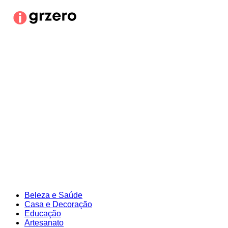
Ir
para
o
conteúdo
Beleza e Saúde
Casa e Decoração
Educação
Artesanato