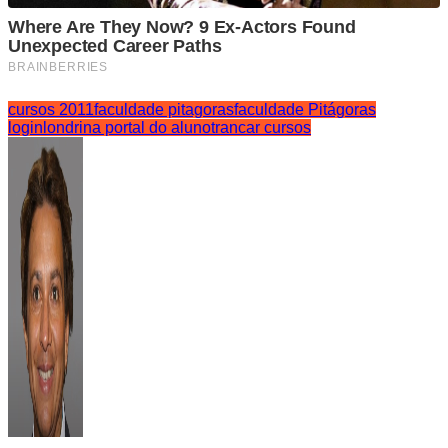
cursos 2011
faculdade pitagoras
faculdade Pitágoras
login
londrina portal do aluno
trancar cursos