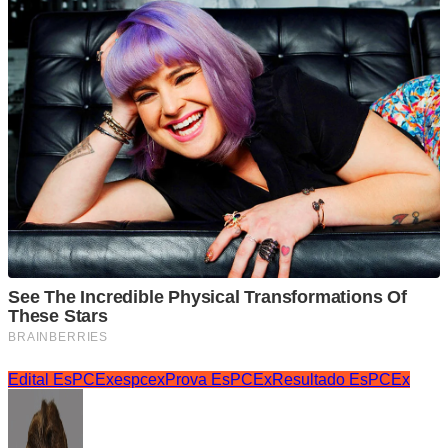
Edital EsPCEx
espcex
Prova EsPCEx
Resultado EsPCEx