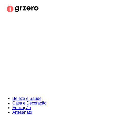
Ir
para
o
conteúdo
Beleza e Saúde
Casa e Decoração
Educação
Artesanato