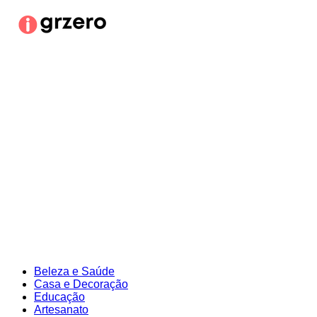
Ir
para
o
conteúdo
Beleza e Saúde
Casa e Decoração
Educação
Artesanato