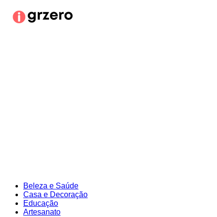
Ir
para
o
conteúdo
Beleza e Saúde
Casa e Decoração
Educação
Artesanato