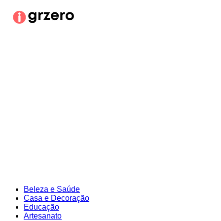
Ir
para
o
conteúdo
Beleza e Saúde
Casa e Decoração
Educação
Artesanato