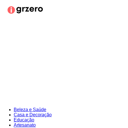
Ir
para
o
conteúdo
Beleza e Saúde
Casa e Decoração
Educação
Artesanato