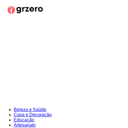
Ir
para
o
conteúdo
Beleza e Saúde
Casa e Decoração
Educação
Artesanato