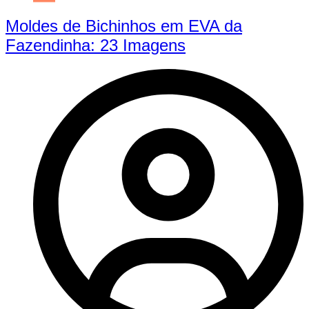
Moldes de Bichinhos em EVA da
Fazendinha: 23 Imagens