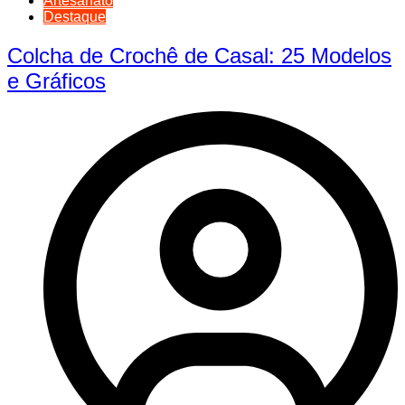
Artesanato
Destaque
Colcha de Crochê de Casal: 25 Modelos
e Gráficos