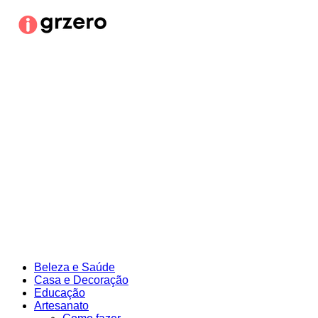
Ir
para
o
conteúdo
Beleza e Saúde
Casa e Decoração
Educação
Artesanato