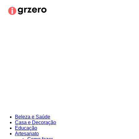
Ir
para
o
conteúdo
Beleza e Saúde
Casa e Decoração
Educação
Artesanato