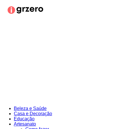
Ir
para
o
conteúdo
Beleza e Saúde
Casa e Decoração
Educação
Artesanato