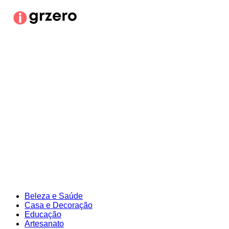
Ir
para
o
conteúdo
Beleza e Saúde
Casa e Decoração
Educação
Artesanato