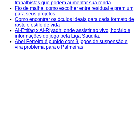
trabalhistas que podem aumentar sua renda
Fio de malha: como escolher entre residual e premium
para seus projetos
Como encontrar os óculos ideais para cada formato de
rosto e estilo de vida
Al-Ettifaq x Al-Riyadh: onde assistir ao vivo, horário e
informações do jogo pela Liga Saudita.
Abel Ferreira é punido com 8 jogos de suspensão e
vira problema para o Palmeiras