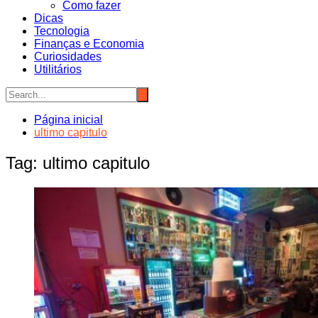
Como fazer
Dicas
Tecnologia
Finanças e Economia
Curiosidades
Utilitários
Página inicial
ultimo capitulo
Tag:
ultimo capitulo