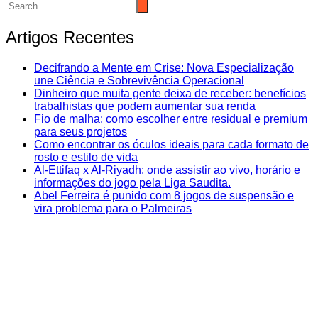
Artigos Recentes
Decifrando a Mente em Crise: Nova Especialização
une Ciência e Sobrevivência Operacional
Dinheiro que muita gente deixa de receber: benefícios
trabalhistas que podem aumentar sua renda
Fio de malha: como escolher entre residual e premium
para seus projetos
Como encontrar os óculos ideais para cada formato de
rosto e estilo de vida
Al-Ettifaq x Al-Riyadh: onde assistir ao vivo, horário e
informações do jogo pela Liga Saudita.
Abel Ferreira é punido com 8 jogos de suspensão e
vira problema para o Palmeiras