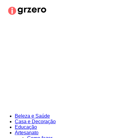
Ir
para
o
conteúdo
Beleza e Saúde
Casa e Decoração
Educação
Artesanato