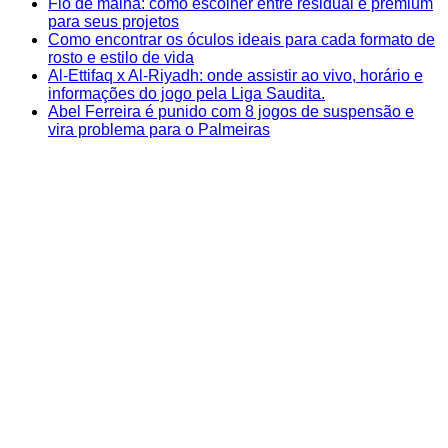
Fio de malha: como escolher entre residual e premium
para seus projetos
Como encontrar os óculos ideais para cada formato de
rosto e estilo de vida
Al-Ettifaq x Al-Riyadh: onde assistir ao vivo, horário e
informações do jogo pela Liga Saudita.
Abel Ferreira é punido com 8 jogos de suspensão e
vira problema para o Palmeiras