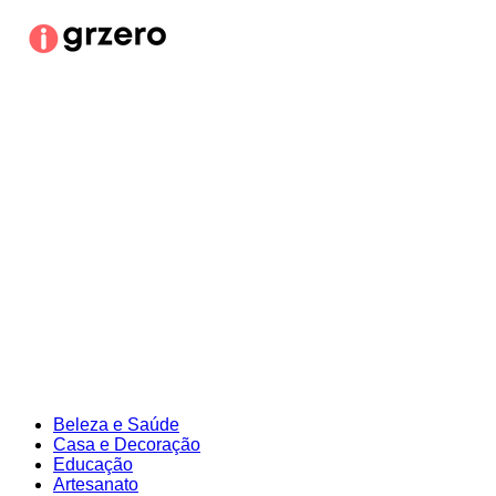
Ir
para
o
conteúdo
Beleza e Saúde
Casa e Decoração
Educação
Artesanato