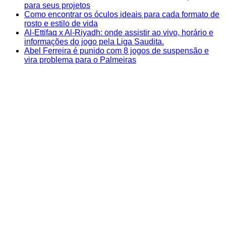
para seus projetos
Como encontrar os óculos ideais para cada formato de
rosto e estilo de vida
Al-Ettifaq x Al-Riyadh: onde assistir ao vivo, horário e
informações do jogo pela Liga Saudita.
Abel Ferreira é punido com 8 jogos de suspensão e
vira problema para o Palmeiras