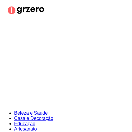
Ir
para
o
conteúdo
Beleza e Saúde
Casa e Decoração
Educação
Artesanato