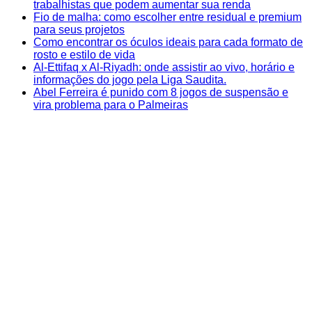
trabalhistas que podem aumentar sua renda
Fio de malha: como escolher entre residual e premium
para seus projetos
Como encontrar os óculos ideais para cada formato de
rosto e estilo de vida
Al-Ettifaq x Al-Riyadh: onde assistir ao vivo, horário e
informações do jogo pela Liga Saudita.
Abel Ferreira é punido com 8 jogos de suspensão e
vira problema para o Palmeiras