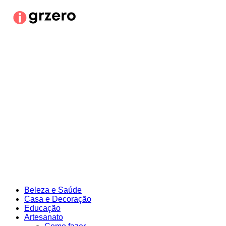
Ir
para
o
conteúdo
Beleza e Saúde
Casa e Decoração
Educação
Artesanato