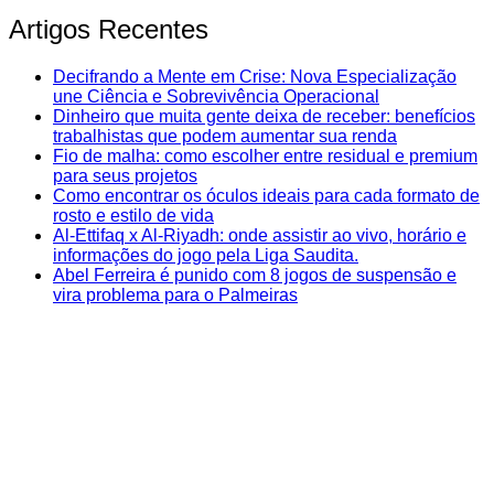
Artigos Recentes
Decifrando a Mente em Crise: Nova Especialização
une Ciência e Sobrevivência Operacional
Dinheiro que muita gente deixa de receber: benefícios
trabalhistas que podem aumentar sua renda
Fio de malha: como escolher entre residual e premium
para seus projetos
Como encontrar os óculos ideais para cada formato de
rosto e estilo de vida
Al-Ettifaq x Al-Riyadh: onde assistir ao vivo, horário e
informações do jogo pela Liga Saudita.
Abel Ferreira é punido com 8 jogos de suspensão e
vira problema para o Palmeiras