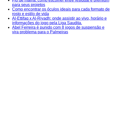
Fio de malha: como escolher entre residual e premium
para seus projetos
Como encontrar os óculos ideais para cada formato de
rosto e estilo de vida
Al-Ettifaq x Al-Riyadh: onde assistir ao vivo, horário e
informações do jogo pela Liga Saudita.
Abel Ferreira é punido com 8 jogos de suspensão e
vira problema para o Palmeiras