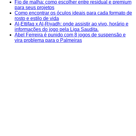
Fio de malha: como escolher entre residual e premium
para seus projetos
Como encontrar os óculos ideais para cada formato de
rosto e estilo de vida
Al-Ettifaq x Al-Riyadh: onde assistir ao vivo, horário e
informações do jogo pela Liga Saudita.
Abel Ferreira é punido com 8 jogos de suspensão e
vira problema para o Palmeiras