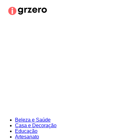
Ir
para
o
conteúdo
Beleza e Saúde
Casa e Decoração
Educação
Artesanato