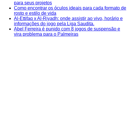
para seus projetos
Como encontrar os óculos ideais para cada formato de
rosto e estilo de vida
Al-Ettifaq x Al-Riyadh: onde assistir ao vivo, horário e
informações do jogo pela Liga Saudita.
Abel Ferreira é punido com 8 jogos de suspensão e
vira problema para o Palmeiras