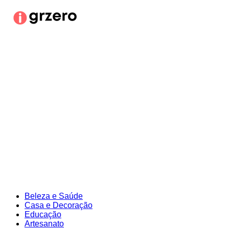
Ir
para
o
conteúdo
Beleza e Saúde
Casa e Decoração
Educação
Artesanato