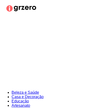
Ir
para
o
conteúdo
Beleza e Saúde
Casa e Decoração
Educação
Artesanato