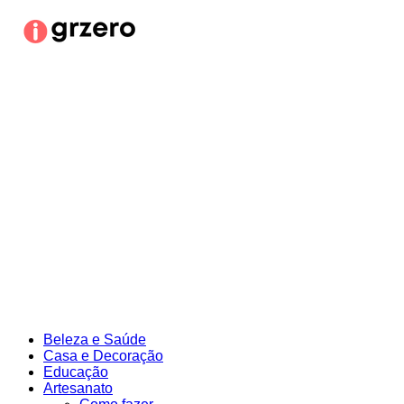
Ir
para
o
conteúdo
Beleza e Saúde
Casa e Decoração
Educação
Artesanato