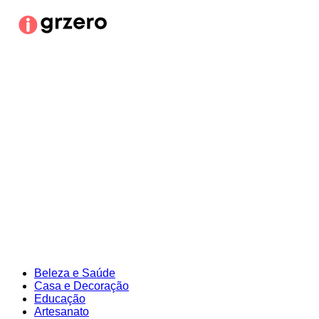
Ir
para
o
conteúdo
Beleza e Saúde
Casa e Decoração
Educação
Artesanato