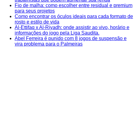
Fio de malha: como escolher entre residual e premium
para seus projetos
Como encontrar os óculos ideais para cada formato de
rosto e estilo de vida
Al-Ettifaq x Al-Riyadh: onde assistir ao vivo, horário e
informações do jogo pela Liga Saudita.
Abel Ferreira é punido com 8 jogos de suspensão e
vira problema para o Palmeiras