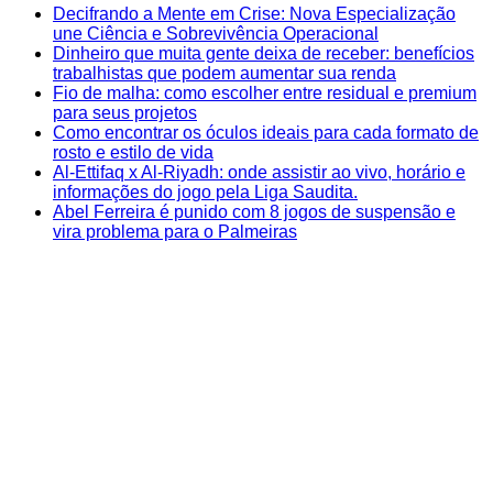
Decifrando a Mente em Crise: Nova Especialização
une Ciência e Sobrevivência Operacional
Dinheiro que muita gente deixa de receber: benefícios
trabalhistas que podem aumentar sua renda
Fio de malha: como escolher entre residual e premium
para seus projetos
Como encontrar os óculos ideais para cada formato de
rosto e estilo de vida
Al-Ettifaq x Al-Riyadh: onde assistir ao vivo, horário e
informações do jogo pela Liga Saudita.
Abel Ferreira é punido com 8 jogos de suspensão e
vira problema para o Palmeiras