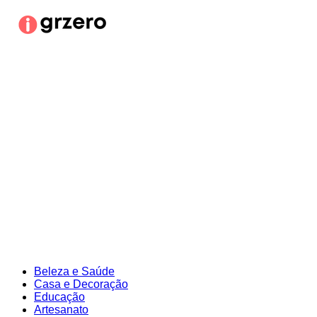
Ir
para
o
conteúdo
Beleza e Saúde
Casa e Decoração
Educação
Artesanato