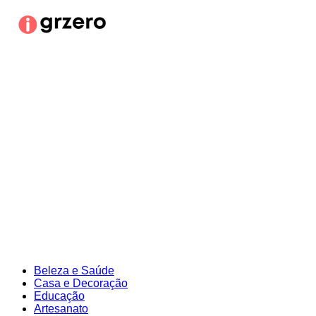
Ir
para
o
conteúdo
Beleza e Saúde
Casa e Decoração
Educação
Artesanato