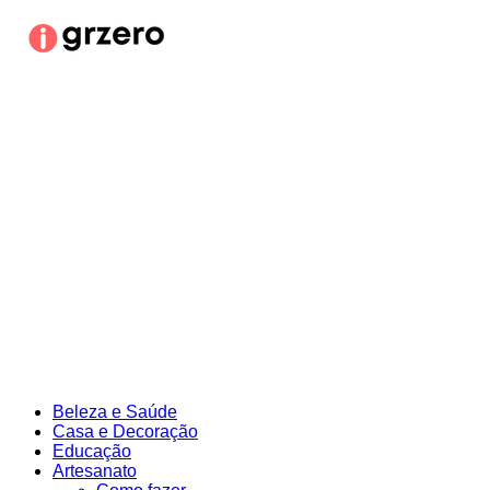
Ir
para
o
conteúdo
Beleza e Saúde
Casa e Decoração
Educação
Artesanato