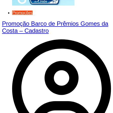
Promoções
Promoção Barco de Prêmios Gomes da
Costa – Cadastro