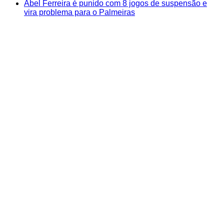
Abel Ferreira é punido com 8 jogos de suspensão e
vira problema para o Palmeiras