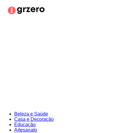
Ir
para
o
conteúdo
Beleza e Saúde
Casa e Decoração
Educação
Artesanato