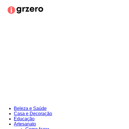
Ir
para
o
conteúdo
Beleza e Saúde
Casa e Decoração
Educação
Artesanato